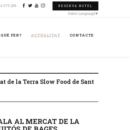
46 375 286
RESERVA HOTEL
Select Language
▼
QUÈ FER?
ACTUALITAT
CONTACTE
at de la Terra Slow Food de Sant
SALA AL MERCAT DE LA
UITÓS DE BAGES