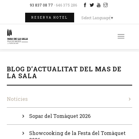
93 837 08 77 ·
646 375 286
Select Language
▼
RESERVA HOTEL
Toggle
naviga
BLOG D’ACTUALITAT DEL MAS DE
LA SALA
Notícies
Sopar del Tomàquet 2026
Showcooking de la Festa del Tomàquet