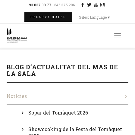
93 837 08 77 ·
646 375 286
Select Language
▼
RESERVA HOTEL
Toggle
naviga
BLOG D’ACTUALITAT DEL MAS DE
LA SALA
Notícies
Sopar del Tomàquet 2026
Showcooking de la Festa del Tomàquet