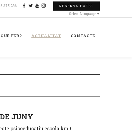
46 375 286
RESERVA HOTEL
Select Language
▼
QUÈ FER?
ACTUALITAT
CONTACTE
 DE JUNY
ojecte psicoeducatiu escola km0.