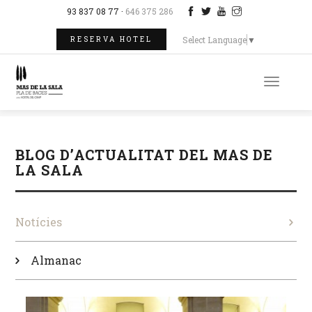
93 837 08 77 ·
646 375 286
Select Language
▼
RESERVA HOTEL
Toggle
naviga
BLOG D’ACTUALITAT DEL MAS DE
LA SALA
Notícies
Almanac