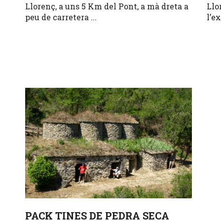
Llorenç, a uns 5 Km del Pont, a mà dreta a
Llo
peu de carretera ...
l’ex
PACK TINES DE PEDRA SECA