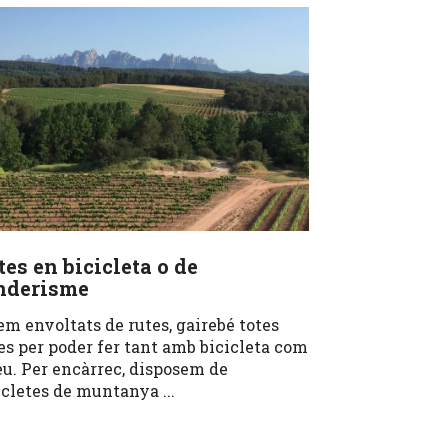
tes en bicicleta o de
nderisme
em envoltats de rutes, gairebé totes
es per poder fer tant amb bicicleta com
eu. Per encàrrec, disposem de
icletes de muntanya ...