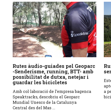
Rutes àudio-guiades pel Geoparc
Ru
-Senderisme, running, BTT- amb
se
possibilitat de dutxa, netejar i
Est
guardar les bicicletes
apt
Amb col·laboració de l’empresa bagenca
a p
Speaktracks, descobriu el Geoparc
bic
Mundial Unesco de la Catalunya
Central des del Mas ...