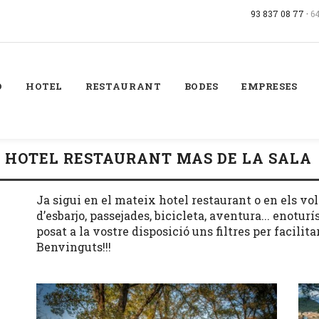
93 837 08 77 ·
6
Ó
HOTEL
RESTAURANT
BODES
EMPRESES
L HOTEL RESTAURANT MAS DE LA SALA
Ja sigui en el mateix hotel restaurant o en els vo
d’esbarjo, passejades, bicicleta, aventura... enotu
posat a la vostre disposició uns filtres per facilit
Benvinguts!!!