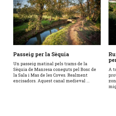
Passeig per la Sèquia
Ru
pe
Un passeig matinal pels trams de la
Sèquia de Manresa coneguts pel Bosc de
A t
la Sala i Mas de les Coves. Realment
pro
encisadors. Aquest canal medieval ...
zon
mig