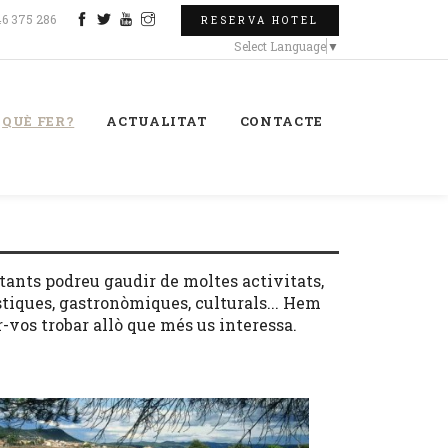
46 375 286
RESERVA HOTEL
Select Language
▼
QUÈ FER?
ACTUALITAT
CONTACTE
ltants podreu gaudir de moltes activitats,
rístiques, gastronòmiques, culturals... Hem
ar-vos trobar allò que més us interessa.