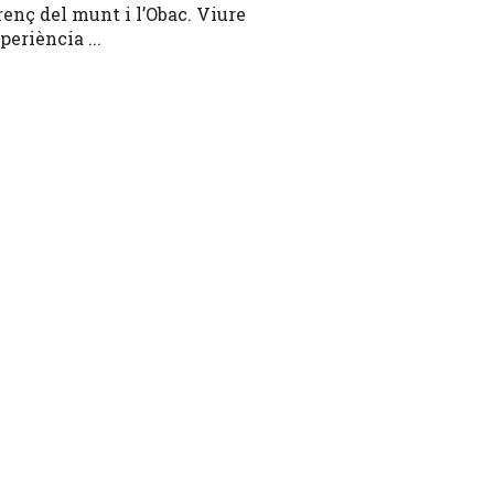
renç del munt i l’Obac. Viure
periència ...