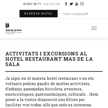
93 837 08 77 ·
646 375 286
Select Language
▼
RESERVA HOTEL
Toggle
naviga
ACTIVITATS I EXCURSIONS AL
HOTEL RESTAURANT MAS DE LA
SALA
Ja sigui en el mateix hotel restaurant o en els
voltants podreu gaudir de moltes activitats,
d’esbarjo, passejades, bicicleta, aventura...
enoturístiques, gastronòmiques, culturals... Hem
posat a la vostre disposició uns filtres per
facilitar-vos trobar allò que més us interessa.