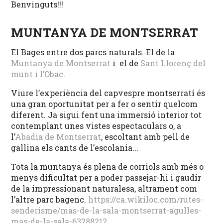
Benvinguts!!!
MUNTANYA DE MONTSERRAT
El Bages entre dos parcs naturals. El de la
Muntanya de Montserrat
i el de
Sant Llorenç del
munt i l’Obac
.
Viure l’experiència del capvespre montserratí és
una gran oportunitat per a fer o sentir quelcom
diferent. Ja sigui fent una immersió interior tot
contemplant unes vistes espectaculars o, a
l’
Abadia de Montserrat
, escoltant amb pell de
gallina els cants de l’escolania...
Tota la muntanya és plena de corriols amb més o
menys dificultat per a poder passejar-hi i gaudir
de la impressionant naturalesa, altrament com
l’altre parc bagenc.
https://ca.wikiloc.com/rutes-
senderisme/mas-de-la-sala-montserrat-agulles-
mas-de-la-sala-63288212