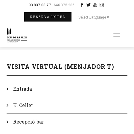
93 837 08 77 ·
646 375 286
Select Language
▼
RESERVA HOTEL
Toggle
naviga
VISITA VIRTUAL (MENJADOR T)
Entrada
El Celler
Recepció-bar