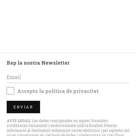
Rep la nostra Newsletter
Accepto la
política de privacitat
ENVIAR
AVÍS LEGAL
: Les dades consignades en aquest formulari
s’utilitzaran únicament i exclusivament amb la finalitat d’enviar
informació al destinatari mitjançant correu electrònic i per aquesta raó
no es conservaran en cap base de dades i s’esborraran un cop s’hagi