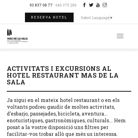
93 837 08 77 ·
646 375 286
Select Language
▼
RESERVA HOTEL
Toggle
naviga
ACTIVITATS I EXCURSIONS AL
HOTEL RESTAURANT MAS DE LA
SALA
Ja sigui en el mateix hotel restaurant o en els
voltants podreu gaudir de moltes activitats,
d’esbarjo, passejades, bicicleta, aventura...
enoturístiques, gastronòmiques, culturals... Hem
posat a la vostre disposició uns filtres per
facilitar-vos trobar allò que més us interessa.