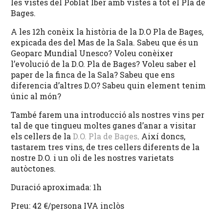
les vistes del Poblat Íber amb vistes a tot el Pla de
Bages.
A les 12h conèix la història de la D.O Pla de Bages,
expicada des del Mas de la Sala. Sabeu que és un
Geoparc Mundial Unesco? Voleu conèixer
l’evolució de la D.O. Pla de Bages? Voleu saber el
paper de la finca de la Sala? Sabeu que ens
diferencia d’altres D.O? Sabeu quin element tenim
únic al món?
També farem una introducció als nostres vins per
tal de que tingueu moltes ganes d’anar a visitar
els cellers de la
D.O. Pla de Bages
. Així doncs,
tastarem tres vins, de tres cellers diferents de la
nostre D.O. i un oli de les nostres varietats
autòctones.
Duració aproximada: 1h
Preu: 42 €/persona IVA inclòs