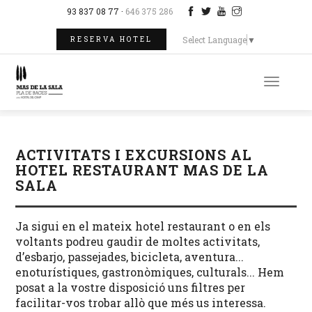
93 837 08 77 ·
646 375 286
Select Language
▼
RESERVA HOTEL
Toggle
naviga
ACTIVITATS I EXCURSIONS AL
HOTEL RESTAURANT MAS DE LA
SALA
Ja sigui en el mateix hotel restaurant o en els
voltants podreu gaudir de moltes activitats,
d’esbarjo, passejades, bicicleta, aventura...
enoturístiques, gastronòmiques, culturals... Hem
posat a la vostre disposició uns filtres per
facilitar-vos trobar allò que més us interessa.