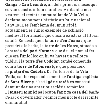
Ganga
o
Can Leandro,
un dels primers masos que
es van construir fora muralles. Arribant a mar
veurem el recinte emmurallat de Vila Vella,
declarat monument històric artístic nacional
l’any 1931, és l’emblema del municipi i,
actualment, és l’únic exemple de població
medieval fortificada que encara existeix al litoral
català. En destaquen la
torre d’en Joanàs
, que
presideix la badia; la
torre de les Hores
, situada a
l’entrada del
pati d’armes
, que deu el nom al fet
que era l’únic lloc on hi va haver un rellotge
públic, i la
torre d’es Codolar
, també coneguda
com a
torre de l’Homenatge
, que presideix
la
platja d’es Codolar
.
De l’interior de la
Vila
Vella
, cal fer especial esment de l’
antiga església
de Sant Vicenç
, d’estil
gòtic tardà
es construí
damunt de una anterior església romànica.
El
Museu Municipal
ocupa l’antiga
casa del
batlle
de sac
o governador, l’edifici més noble del recinte
emmurallat.