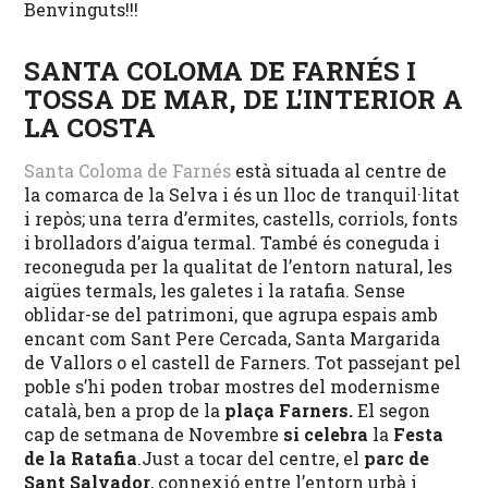
Benvinguts!!!
SANTA COLOMA DE FARNÉS I
TOSSA DE MAR, DE L'INTERIOR A
LA COSTA
Santa Coloma de Farnés
està situada al centre de
la comarca de la Selva i és un lloc de tranquil·litat
i repòs; una terra d’ermites, castells, corriols, fonts
i brolladors d’aigua termal. També és coneguda i
reconeguda per la qualitat de l’entorn natural, les
aigües termals, les galetes i la ratafia. Sense
oblidar-se del patrimoni, que agrupa espais amb
encant com Sant Pere Cercada, Santa Margarida
de Vallors o el castell de Farners. Tot passejant pel
poble s’hi poden trobar mostres del modernisme
català, ben a prop de la
plaça Farners.
El segon
cap de setmana de Novembre
si celebra
la
Festa
de la Ratafia
.Just a tocar del centre, el
parc de
Sant Salvador
, connexió entre l’entorn urbà i