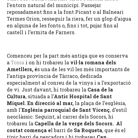
l’entorn natural del municipi. Passejar
reposadament fins a la font Picant o al Balneari
Termes Orion, resseguir la riera, fer un glop d’aigua
en alguna de les fonts o, fins i tot, pujar fins al
castell i l’ermita de Farners.
Comenceu per la part més antiga que es conserva
a
Tossa
i on hi trobareu la
vil·la romana dels
Ametllers, é
s una de les vil·les més importants de
l’antiga província de Tàrraco, dedicada
especialment al conreu de la vinya i a l’exportació
de vi. Just davant, hi trobareu la
Casa de la
Cultura
, situada a l’
Antic Hospital de Sant
Miquel. En direcció al mar,
la plaça de l’església,
amb l'
Església parroquial de Sant Vicenç
, d’estil
neoclàssic. Seguint, al carrer dels Socors, hi
trobareu la
Capella de la verge dels Socors. Al
costat comença e
l barri de
Sa Roqueta
, que és el
típic barri de pescadors i hi trobareu
Can