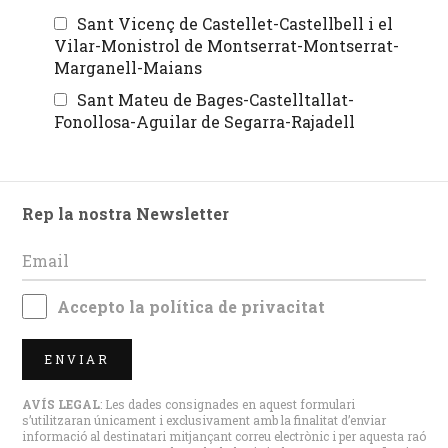
Sant Vicenç de Castellet-Castellbell i el
Vilar-Monistrol de Montserrat-Montserrat-
Marganell-Maians
Sant Mateu de Bages-Castelltallat-
Fonollosa-Aguilar de Segarra-Rajadell
Rep la nostra Newsletter
Accepto la
política de privacitat
ENVIAR
AVÍS LEGAL
: Les dades consignades en aquest formulari
s’utilitzaran únicament i exclusivament amb la finalitat d’enviar
informació al destinatari mitjançant correu electrònic i per aquesta raó