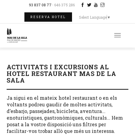
93 837 08 77 ·
646 375 286
Select Language
▼
RESERVA HOTEL
Toggle
naviga
ACTIVITATS I EXCURSIONS AL
HOTEL RESTAURANT MAS DE LA
SALA
Ja sigui en el mateix hotel restaurant o en els
voltants podreu gaudir de moltes activitats,
d’esbarjo, passejades, bicicleta, aventura...
enoturístiques, gastronòmiques, culturals... Hem
posat a la vostre disposició uns filtres per
facilitar-vos trobar allò que més us interessa.