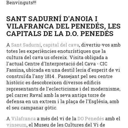
Benvinguts!!!
SANT SADURNÍ D'ANOIA I
VILAFRANCA DEL PENEDÉS, LES
CAPITALS DE LA D.O. PENEDÉS
A
Sant Sadurní
,
capital del cava
, divertiu-vos amb
totes les experiències enoturístiques que la
cultura del cava us ofereix. Visita obligada a
l'actual Centre d'Interpretació del Cava - CIC
Fassina
,
ubicada en una destil·leria d'esperit de vi
construïda l'any 1814 . Passejant pel seu centre
històric es descobreixen diversos edificis
representants de l'eclecticisme i del modernisme,
pel carrer Raval amb la seva antiga torre de
defensa en un extrem i la plaça de l'Església, amb
el seu campanar gòtic.
A
Vilafranca
a més del vi de la
DO Penedés
amb el
vinseum
, el Museu de les Cultures del Vi de