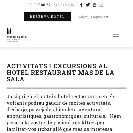
93 837 08 77 ·
646 375 286
Select Language
▼
RESERVA HOTEL
Toggle
naviga
ACTIVITATS I EXCURSIONS AL
HOTEL RESTAURANT MAS DE LA
SALA
Ja sigui en el mateix hotel restaurant o en els
voltants podreu gaudir de moltes activitats,
d’esbarjo, passejades, bicicleta, aventura...
enoturístiques, gastronòmiques, culturals... Hem
posat a la vostre disposició uns filtres per
facilitar-vos trobar allò que més us interessa.