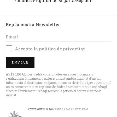
Fonollosa-Aguilar de Segarra-Rajadell
Rep la nostra Newsletter
Accepto la
política de privacitat
ENVIAR
AVÍS LEGAL
: Les dades consignades en aquest formulari
s’utilitzaran únicament i exclusivament amb la finalitat d’enviar
informació al destinatari mitjançant correu electrònic i per aquesta raó
no es conservaran en cap base de dades i s’esborraran un cop s’hagi
efectuat l’enviament i s’hagi respost la petició al correu electrònic
indicat.
COPYRIGHT © 2026
MAS DE LA SALA
/
AVÍS LEGAL
.