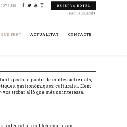
46 375 286
RESERVA HOTEL
Select Language
▼
QUÈ FER?
ACTUALITAT
CONTACTE
ltants podreu gaudir de moltes activitats,
rístiques, gastronòmiques, culturals... Hem
ar-vos trobar allò que més us interessa.
i, integrat al riu Llobregat, gran