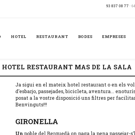
93 837 08 77 ·
6
Ó
HOTEL
RESTAURANT
BODES
EMPRESES
L HOTEL RESTAURANT MAS DE LA SALA
Ja sigui en el mateix hotel restaurant o en els vo
d’esbarjo, passejades, bicicleta, aventura... enotu
posat a la vostre disposició uns filtres per facilit
Benvinguts!!!
GIRONELLA
Un
poble del Berguedà on paga la pena passejar-s’h