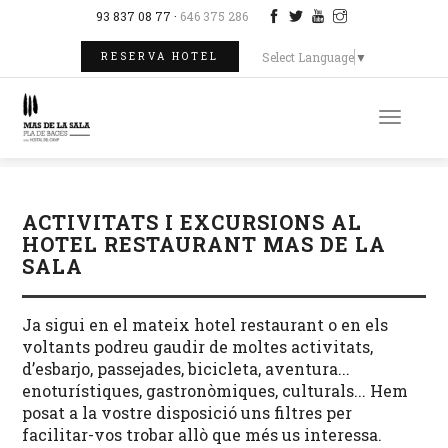
93 837 08 77 ·
646 375 286
Select Language
▼
RESERVA HOTEL
Toggle
naviga
ACTIVITATS I EXCURSIONS AL
HOTEL RESTAURANT MAS DE LA
SALA
Ja sigui en el mateix hotel restaurant o en els
voltants podreu gaudir de moltes activitats,
d’esbarjo, passejades, bicicleta, aventura...
enoturístiques, gastronòmiques, culturals... Hem
posat a la vostre disposició uns filtres per
facilitar-vos trobar allò que més us interessa.