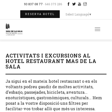
93 837 08 77 ·
646 375 286
Select Language
▼
RESERVA HOTEL
Toggle
naviga
ACTIVITATS I EXCURSIONS AL
HOTEL RESTAURANT MAS DE LA
SALA
Ja sigui en el mateix hotel restaurant o en els
voltants podreu gaudir de moltes activitats,
d’esbarjo, passejades, bicicleta, aventura...
enoturístiques, gastronòmiques, culturals... Hem
posat a la vostre disposició uns filtres per
facilitar-vos trobar allò que més us interessa.