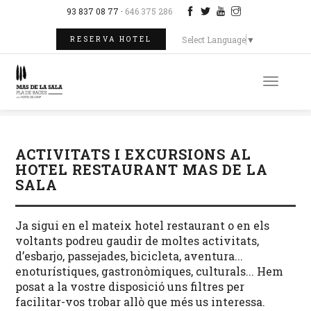
93 837 08 77 ·
646 375 286
Select Language
▼
RESERVA HOTEL
Toggle
naviga
ACTIVITATS I EXCURSIONS AL
HOTEL RESTAURANT MAS DE LA
SALA
Ja sigui en el mateix hotel restaurant o en els
voltants podreu gaudir de moltes activitats,
d’esbarjo, passejades, bicicleta, aventura...
enoturístiques, gastronòmiques, culturals... Hem
posat a la vostre disposició uns filtres per
facilitar-vos trobar allò que més us interessa.