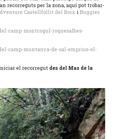
an recorreguts per la zona, aquí pot trobar-
venture Castellfollit del Boix
i
Buggies
l-del-camp-montcogul-roquesalbes-
l-del-camp-muntanya-de-sal-emprius-el-
iniciar el recorregut
des del Mas de la