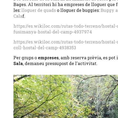
Bages. Al territori hi ha empreses de lloguer que f
les:
lloguer de quads
o lloguer de buggies:
Buggy ad
Cala
f.
https://es.wikiloc.com/rutas-todo-terreno/hosta
fusimanya-hostal-del-camp-4937974
https://es.wikiloc.com/rutas-todo-terreno/hosta
coll-hostal-del-camp-4938353
Per grups o
empreses
, amb reserva prèvia, es pot 
Sala
, demaneu pressupost de l'activitat.