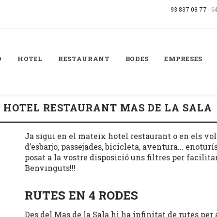
93 837 08 77 ·
6
Ó
HOTEL
RESTAURANT
BODES
EMPRESES
L HOTEL RESTAURANT MAS DE LA SALA
Ja sigui en el mateix hotel restaurant o en els vo
d’esbarjo, passejades, bicicleta, aventura... enotu
posat a la vostre disposició uns filtres per facilit
Benvinguts!!!
RUTES EN 4 RODES
Des del Mas de la Sala hi ha infinitat de rutes per