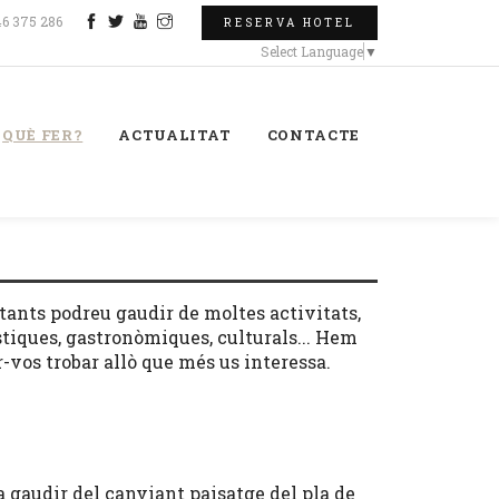
46 375 286
RESERVA HOTEL
Select Language
▼
QUÈ FER?
ACTUALITAT
CONTACTE
ltants podreu gaudir de moltes activitats,
rístiques, gastronòmiques, culturals... Hem
ar-vos trobar allò que més us interessa.
 a gaudir del canviant paisatge del pla de